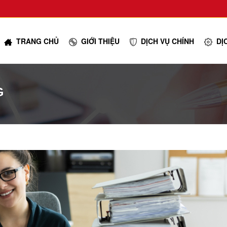
TRANG CHỦ
GIỚI THIỆU
DỊCH VỤ CHÍNH
DỊ
G