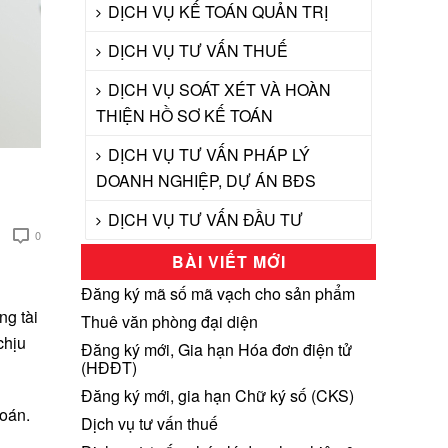
DỊCH VỤ KẾ TOÁN QUẢN TRỊ
DỊCH VỤ TƯ VẤN THUẾ
DỊCH VỤ SOÁT XÉT VÀ HOÀN
THIỆN HỒ SƠ KẾ TOÁN
DỊCH VỤ TƯ VẤN PHÁP LÝ
DOANH NGHIỆP, DỰ ÁN BĐS
DỊCH VỤ TƯ VẤN ĐẦU TƯ
0
BÀI VIẾT MỚI
Đăng ký mã số mã vạch cho sản phẩm
ng tài
Thuê văn phòng đại diện
chịu
Đăng ký mới, Gia hạn Hóa đơn điện tử
(HĐĐT)
Đăng ký mới, gia hạn Chữ ký số (CKS)
toán.
Dịch vụ tư vấn thuế