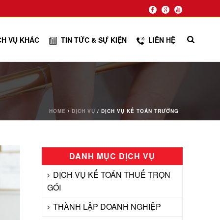
CH VỤ KHÁC
TIN TỨC & SỰ KIỆN
LIÊN HỆ
HOME
/
DỊCH VỤ
/ DỊCH VỤ KẾ TOÁN TRƯỞNG
DANH MỤC DỊCH VỤ
DỊCH VỤ KẾ TOÁN THUẾ TRỌN
GÓI
THÀNH LẬP DOANH NGHIỆP