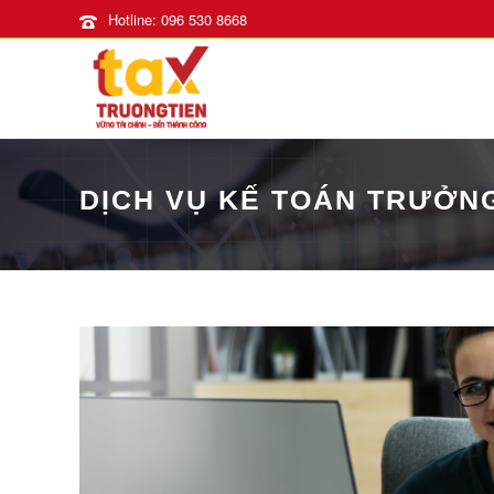
Hotline: 096 530 8668
DỊCH VỤ KẾ TOÁN TRƯỞN