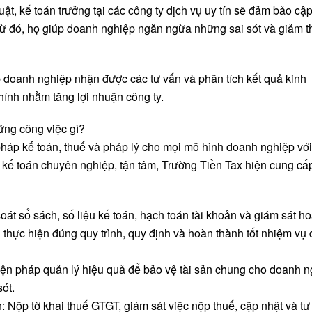
uật, kế toán trưởng tại các công ty dịch vụ uy tín sẽ đảm bảo cậ
Từ đó, họ giúp doanh nghiệp ngăn ngừa những sai sót và giảm t
úp doanh nghiệp nhận được các tư vấn và phân tích kết quả kinh
chính nhằm tăng lợi nhuận công ty.
ững công việc gì?
pháp kế toán, thuế và pháp lý cho mọi mô hình doanh nghiệp vớ
 kế toán chuyên nghiệp, tận tâm, Trường Tiền Tax hiện cung cấ
oát sổ sách, số liệu kế toán, hạch toán tài khoản và giám sát ho
thực hiện đúng quy trình, quy định và hoàn thành tốt nhiệm vụ
biện pháp quản lý hiệu quả để bảo vệ tài sản chung cho doanh 
sót.
 Nộp tờ khai thuế GTGT, giám sát việc nộp thuế, cập nhật và tư