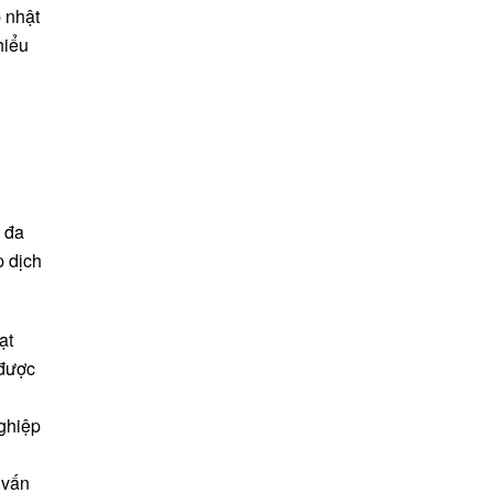
p nhật
hiểu
i đa
p dịch
ạt
 được
nghiệp
 vấn