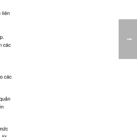
 liên
p.
n các
do các
 quản
ến
 mức
 từ