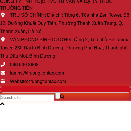
CÔNG TY TNHH DỊCH VỤ TƯ VẤN VÀ ĐẠI LÝ THUẾ
TRƯỜNG TIỀN
TRỤ SỞ CHÍNH: Địa chỉ: Tầng 6, Tòa nhà Zen Tower. Số
12, Đường Khuất Duy Tiến, Phường Thanh Xuân Trung, Q.
Thanh Xuân, Hà Nội
VĂN PHÒNG BÌNH DƯƠNG: Tầng 2, Tòa nhà Becamex
Tower. 230 Đại lộ Bình Dương, Phường Phú Hòa, Thành phố
Thủ Dầu Một, Bình Dương.
096 530 8668
tamhv@truongtientax.com
Website: truongtientax.com