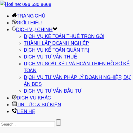
TRANG CHỦ
GIỚI THIỆU
DỊCH VỤ CHÍNH
DỊCH VỤ KẾ TOÁN THUẾ TRỌN GÓI
THÀNH LẬP DOANH NGHIỆP
DỊCH VỤ KẾ TOÁN QUẢN TRỊ
DỊCH VỤ TƯ VẤN THUẾ
DỊCH VỤ SOÁT XÉT VÀ HOÀN THIỆN HỒ SƠ KẾ
TOÁN
DỊCH VỤ TƯ VẤN PHÁP LÝ DOANH NGHIỆP, DỰ
ÁN BĐS
DỊCH VỤ TƯ VẤN ĐẦU TƯ
DỊCH VỤ KHÁC
TIN TỨC & SỰ KIỆN
LIÊN HỆ