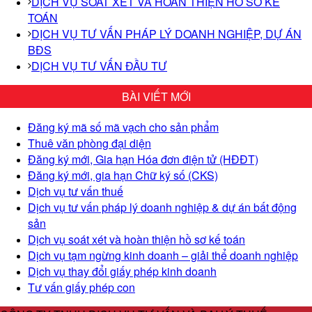
DỊCH VỤ SOÁT XÉT VÀ HOÀN THIỆN HỒ SƠ KẾ
TOÁN
DỊCH VỤ TƯ VẤN PHÁP LÝ DOANH NGHIỆP, DỰ ÁN
BĐS
DỊCH VỤ TƯ VẤN ĐẦU TƯ
BÀI VIẾT MỚI
Đăng ký mã số mã vạch cho sản phẩm
Thuê văn phòng đại diện
Đăng ký mới, Gia hạn Hóa đơn điện tử (HĐĐT)
Đăng ký mới, gia hạn Chữ ký số (CKS)
Dịch vụ tư vấn thuế
Dịch vụ tư vấn pháp lý doanh nghiệp & dự án bất động
sản
Dịch vụ soát xét và hoàn thiện hồ sơ kế toán
Dịch vụ tạm ngừng kinh doanh – giải thể doanh nghiệp
Dịch vụ thay đổi giấy phép kinh doanh
Tư vấn giấy phép con