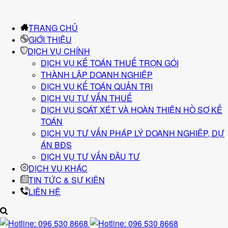
TRANG CHỦ
GIỚI THIỆU
DỊCH VỤ CHÍNH
DỊCH VỤ KẾ TOÁN THUẾ TRỌN GÓI
THÀNH LẬP DOANH NGHIỆP
DỊCH VỤ KẾ TOÁN QUẢN TRỊ
DỊCH VỤ TƯ VẤN THUẾ
DỊCH VỤ SOÁT XÉT VÀ HOÀN THIỆN HỒ SƠ KẾ
TOÁN
DỊCH VỤ TƯ VẤN PHÁP LÝ DOANH NGHIỆP, DỰ
ÁN BĐS
DỊCH VỤ TƯ VẤN ĐẦU TƯ
DỊCH VỤ KHÁC
TIN TỨC & SỰ KIỆN
LIÊN HỆ